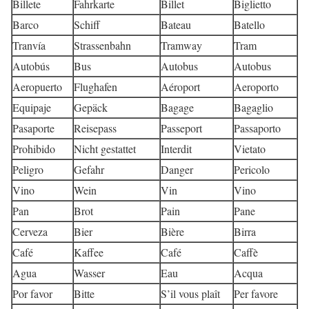
Billete
Fahrkarte
Billet
Biglietto
Barco
Schiff
Bateau
Batello
Tranvía
Strassenbahn
Tramway
Tram
Autobús
Bus
Autobus
Autobus
Aeropuerto
Flughafen
Aéroport
Aeroporto
Equipaje
Gepäck
Bagage
Bagaglio
Pasaporte
Reisepass
Passeport
Passaporto
Prohibido
Nicht gestattet
Interdit
Vietato
Peligro
Gefahr
Danger
Pericolo
Vino
Wein
Vin
Vino
Pan
Brot
Pain
Pane
Cerveza
Bier
Bière
Birra
Café
Kaffee
Café
Caffè
Agua
Wasser
Eau
Acqua
Por favor
Bitte
S’il vous plaît
Per favore